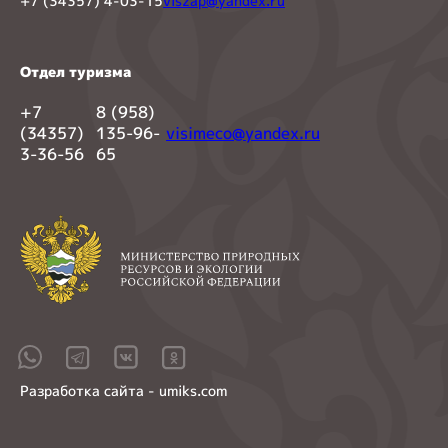
+7 (34357) 4-03-15
viszap@yandex.ru
Отдел туризма
+7
8 (958)
(34357)
135-96-
visimeco@yandex.ru
3-36-56
65
Разработка сайта - umiks.com