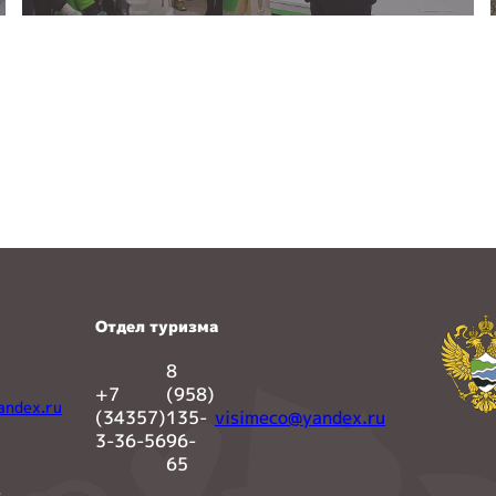
Отдел туризма
8
+7
(958)
andex.ru
(34357)
135-
visimeco@yandex.ru
3-36-56
96-
65
»